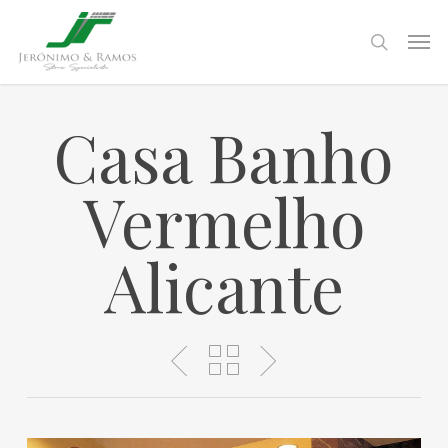
Skip
to
Men
search
main
content
Casa Banho
Vermelho
Alicante