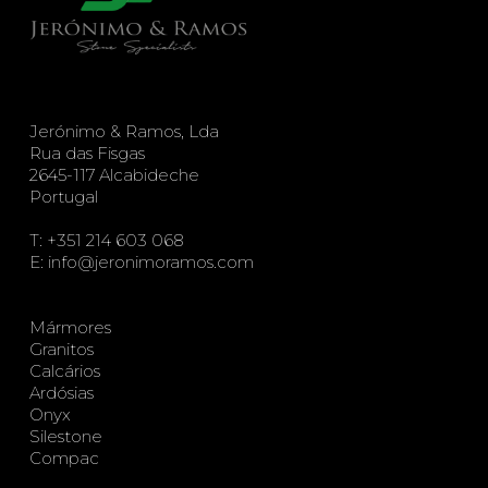
Jerónimo & Ramos, Lda
Rua das Fisgas
2645-117 Alcabideche
Portugal
T:
+351 214 603 068
E:
info@jeronimoramos.com
Mármores
Granitos
Calcários
Ardósias
Onyx
Silestone
Compac