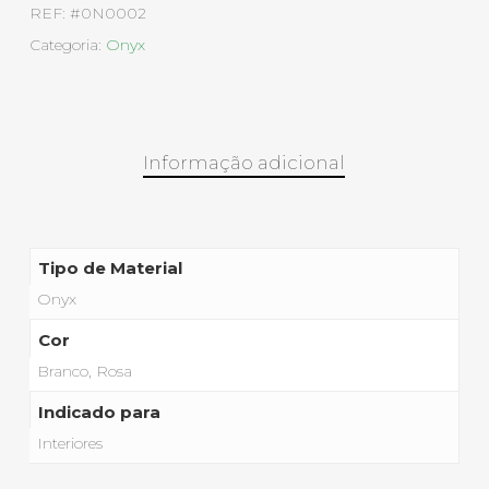
REF:
#0N0002
Categoria:
Onyx
Informação adicional
Tipo de Material
Onyx
Cor
Branco, Rosa
Indicado para
Interiores