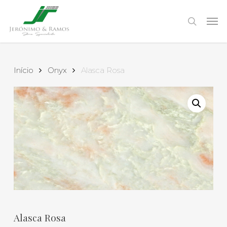
Skip
to
Men
search
main
content
Início
Onyx
Alasca Rosa
Alasca Rosa