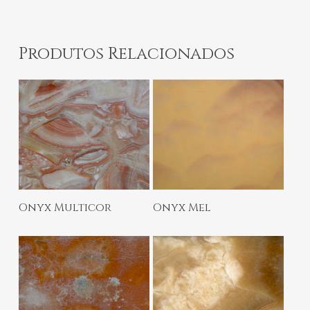
Produtos Relacionados
Ler Mais
Ler Mais
Onyx Multicor
Onyx Mel