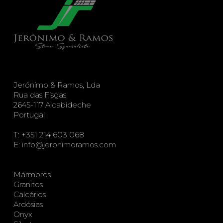
Jerónimo & Ramos, Lda
Rua das Fisgas
2645-117 Alcabideche
Portugal
T:
+351 214 603 068
E:
info@jeronimoramos.com
Mármores
Granitos
Calcários
Ardósias
Onyx