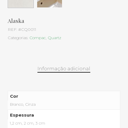
Alaska
REF:
#CQ0011
Categorias:
Compac
,
Quartz
Informação adicional
Cor
Branco, Cinza
Espessura
1,2 cm, 2 cm, 3 cm