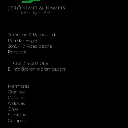
Jerónimo & Ramos, Lda
Rua das Fisgas
2645-117 Alcabideche
Portugal
T:
+351 214 603 068
E:
info@jeronimoramos.com
Mármores
Granitos
Calcários
Ardósias
Onyx
Silestone
Compac