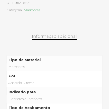
REF:
#M0029
Categoria:
Mármores
Informação adicional
Tipo de Material
Mármores
Cor
Amarelo, Creme
Indicado para
Exteriores e Interiores
Tipo de Acabamento