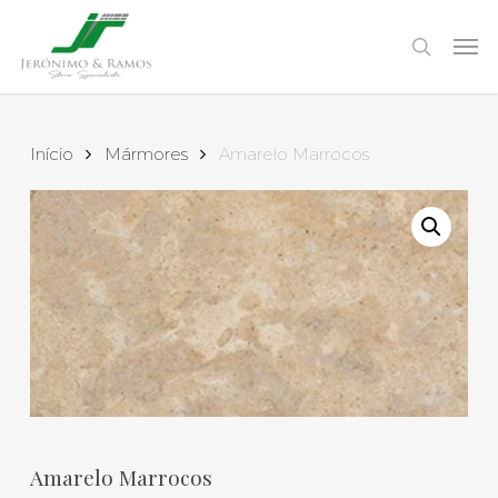
Skip
to
Men
search
main
content
Início
Mármores
Amarelo Marrocos
Amarelo Marrocos