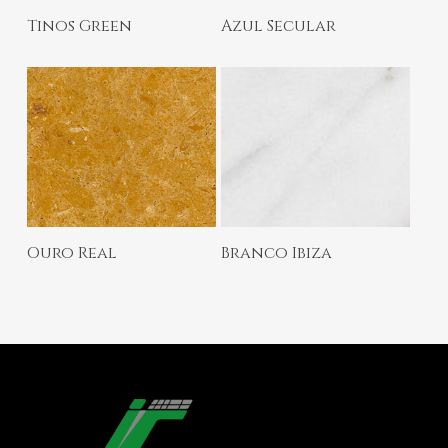
Ler Mais
Ler Mais
Tinos Green
Azul Secular
Ler Mais
Ler Mais
Ouro Real
Branco Ibiza