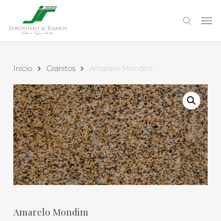
Skip
to
Men
search
main
content
Início
Granitos
Amarelo Mondim
Amarelo Mondim