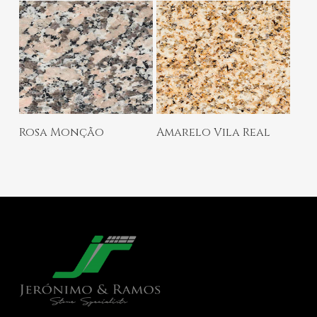
Ler Mais
Ler Mais
Rosa Monção
Amarelo Vila Real