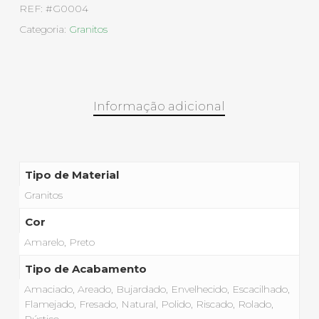
REF:
#G0004
Categoria:
Granitos
Informação adicional
Tipo de Material
Granitos
Cor
Amarelo, Preto
Tipo de Acabamento
Amaciado, Areado, Bujardado, Envelhecido, Escacilhado,
Flamejado, Fresado, Natural, Polido, Riscado, Rolado,
Rústico