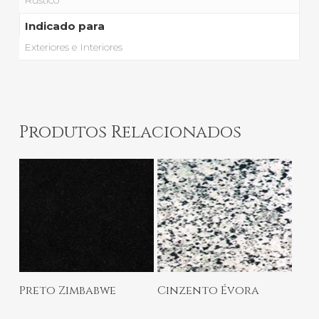
Indicado para
Exteriores e Interiores
Produtos Relacionados
Ler Mais
Ler Mais
Preto Zimbabwe
Cinzento Évora