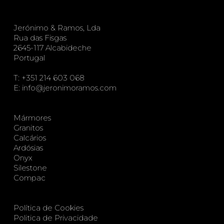
Jerónimo & Ramos, Lda
Rua das Fisgas
2645-117 Alcabideche
Portugal
T:
+351 214 603 068
E:
info@jeronimoramos.com
Mármores
Granitos
Calcários
Ardósias
Onyx
Silestone
Compac
Política de Cookies
Politica de Privacidade