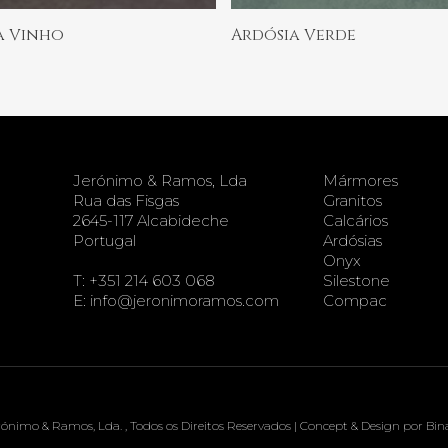
Ler Mais
Ler Mais
a Vinho
Ardósia Verde
Jerónimo & Ramos, Lda
Mármores
Rua das Fisgas
Granitos
2645-117 Alcabideche
Calcários
Portugal
Ardósias
Onyx
T:
+351 214 603 068
Silestone
E:
info@jeronimoramos.com
Compac
ónimo & Ramos, Lda. , Todos os Direitos Reservados | Concept & Design por
Bin