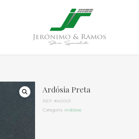
Ardósia Preta
REF:
#A0001
Categoria:
Ardósias