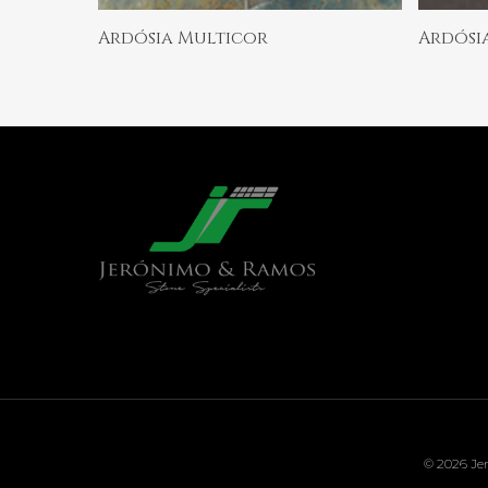
Ler Mais
Ardósia Multicor
Ardósi
© 2026 Jer