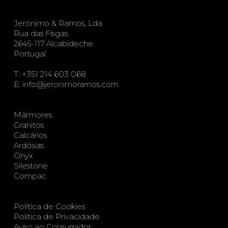
Jerónimo & Ramos, Lda
Rua das Fisgas
2645-117 Alcabideche
Portugal
T:
+351 214 603 068
E:
info@jeronimoramos.com
Mármores
Granitos
Calcários
Ardósias
Onyx
Silestone
Compac
Política de Cookies
Politica de Privacidade
Aviso ao Consumidor