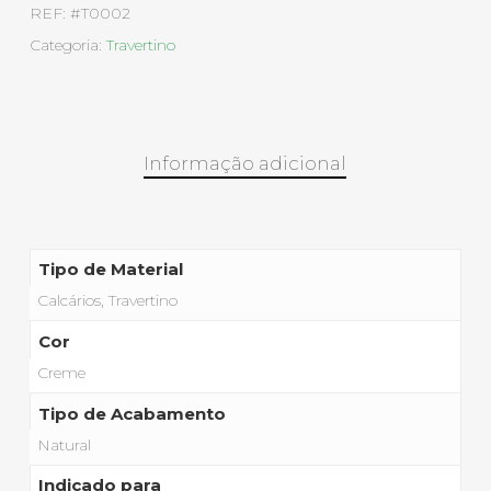
REF:
#T0002
Categoria:
Travertino
Informação adicional
Tipo de Material
Calcários, Travertino
Cor
Creme
Tipo de Acabamento
Natural
Indicado para