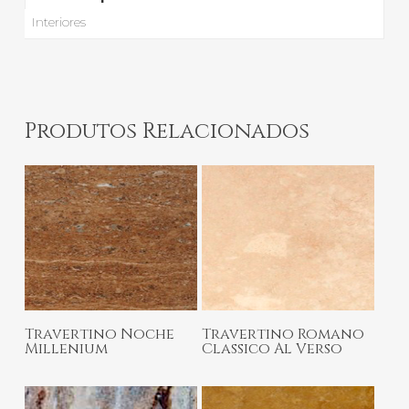
Interiores
Produtos Relacionados
Ler Mais
Ler Mais
Travertino Noche
Travertino Romano
Millenium
Classico Al Verso