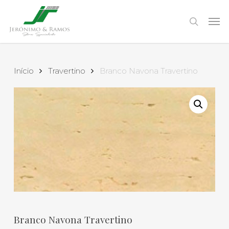
Skip
to
Men
search
main
content
Início
Travertino
Branco Navona Travertino
Branco Navona Travertino