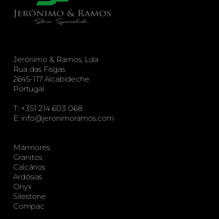
Jerónimo & Ramos, Lda
Rua das Fisgas
2645-117 Alcabideche
Portugal
T:
+351 214 603 068
E:
info@jeronimoramos.com
Mármores
Granitos
Calcários
Ardósias
Onyx
Silestone
Compac