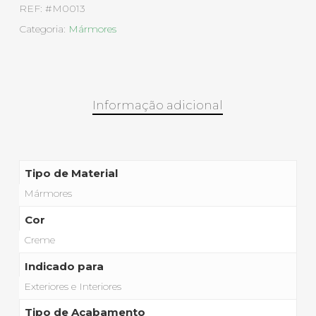
REF:
#M0013
Categoria:
Mármores
Informação adicional
Tipo de Material
Mármores
Cor
Creme
Indicado para
Exteriores e Interiores
Tipo de Acabamento