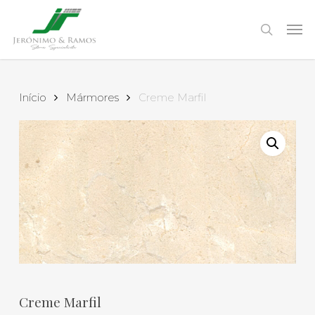
Skip
to
Men
search
main
content
Início
Mármores
Creme Marfil
Creme Marfil