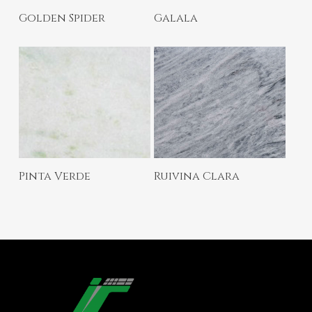
Ler Mais
Ler Mais
Golden Spider
Galala
Ler Mais
Ler Mais
Pinta Verde
Ruivina Clara