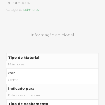
REF:
#M0004
Categoria:
Mármores
Informação adicional
Tipo de Material
Mármores
Cor
Creme
Indicado para
Exteriores e Interiores
Tipo de Acabamento