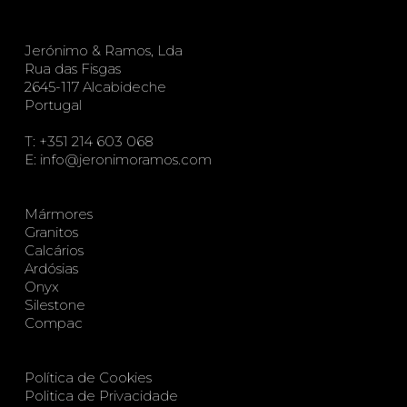
Jerónimo & Ramos, Lda
Rua das Fisgas
2645-117 Alcabideche
Portugal
T:
+351 214 603 068
E:
info@jeronimoramos.com
Mármores
Granitos
Calcários
Ardósias
Onyx
Silestone
Compac
Política de Cookies
Politica de Privacidade