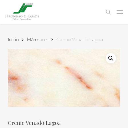
Skip
to
Men
search
main
content
Início
Mármores
Creme Venado Lagoa
Creme Venado Lagoa