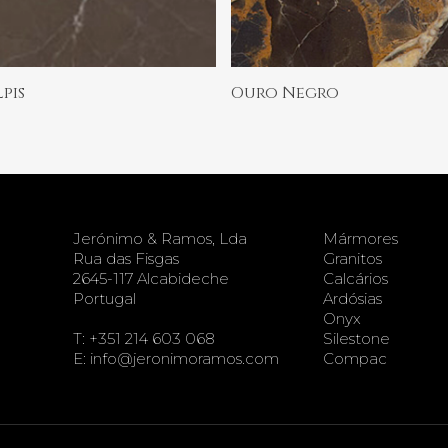
Ler Mais
Ler Mais
lpis
Ouro Negro
Jerónimo & Ramos, Lda
Mármores
Rua das Fisgas
Granitos
2645-117 Alcabideche
Calcários
Portugal
Ardósias
Onyx
T:
+351 214 603 068
Silestone
E:
info@jeronimoramos.com
Compac