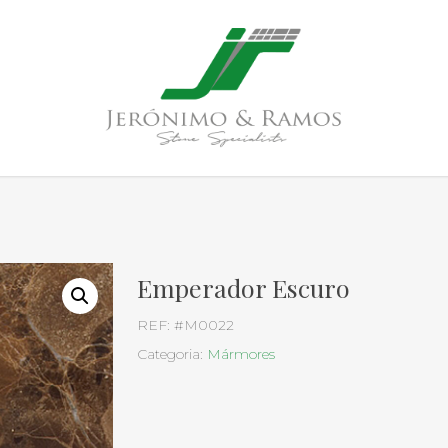
Emperador Escuro
REF:
#M0022
Categoria:
Mármores