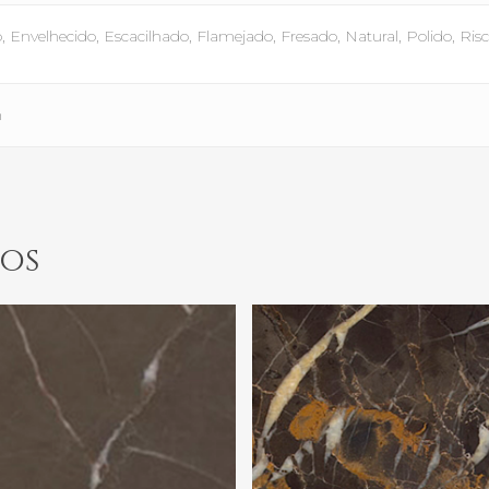
Envelhecido, Escacilhado, Flamejado, Fresado, Natural, Polido, Ris
m
os