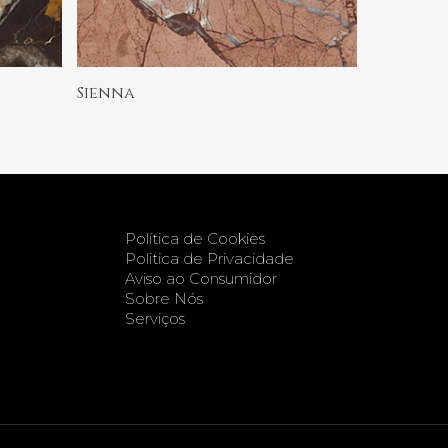
Ler Mais
Sienna
Política de Cookies
Politica de Privacidade
Aviso ao Consumidor
Sobre Nós
Serviços