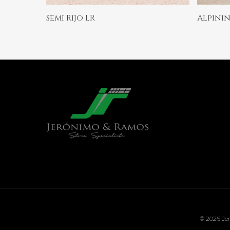
Ler Mais
Semi Rijo LR
Alpini
© 2026 Jer