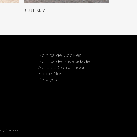
Ler Mais
Blue Sky
Política de Cookies
Politica de Privacidade
Aviso ao Consumidor
Sobre Nós
Serviços
aryDragon