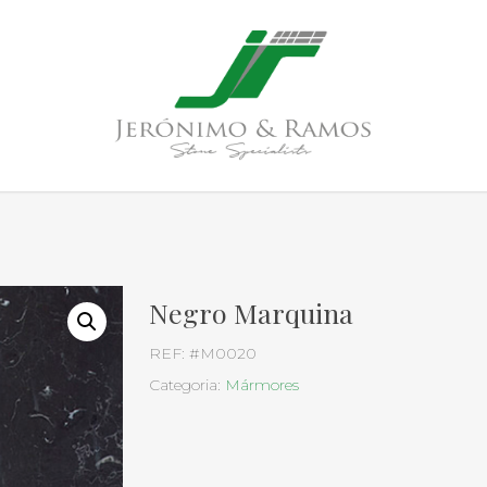
Negro Marquina
REF:
#M0020
Categoria:
Mármores