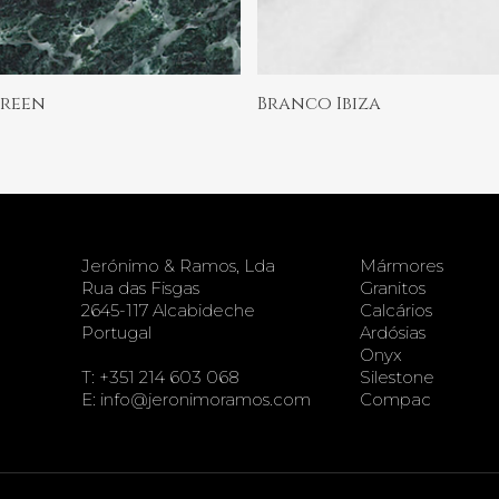
Ler Mais
Ler Mais
Green
Branco Ibiza
Jerónimo & Ramos, Lda
Mármores
Rua das Fisgas
Granitos
2645-117 Alcabideche
Calcários
Portugal
Ardósias
Onyx
T:
+351 214 603 068
Silestone
E:
info@jeronimoramos.com
Compac