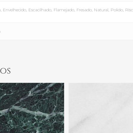
Envelhecido, Escacilhado, Flamejado, Fresado, Natural, Polido, Ris
m
os