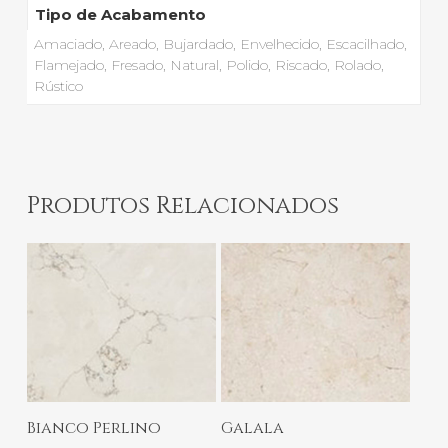
Tipo de Acabamento
Amaciado, Areado, Bujardado, Envelhecido, Escacilhado,
Flamejado, Fresado, Natural, Polido, Riscado, Rolado,
Rústico
Produtos Relacionados
Ler Mais
Ler Mais
Bianco Perlino
Galala