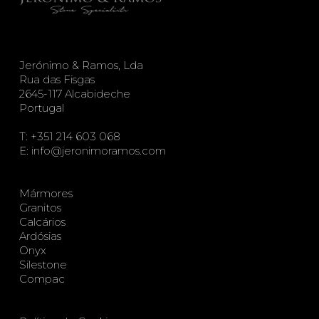
Jerónimo & Ramos, Lda
Rua das Fisgas
2645-117 Alcabideche
Portugal
T:
+351 214 603 068
E:
info@jeronimoramos.com
Mármores
Granitos
Calcários
Ardósias
Onyx
Silestone
Compac