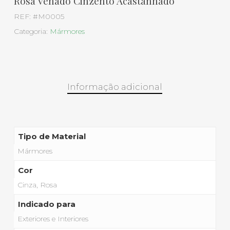
Rosa Venado Cinzento Acastanhado
REF:
#M0005
Categoria:
Mármores
Informação adicional
Tipo de Material
Mármores
Cor
Cinza, Rosa
Indicado para
Exteriores e Interiores