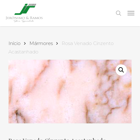
Skip
to
Men
search
main
content
Início
Mármores
Rosa Venado Cinzento
Acastanhado