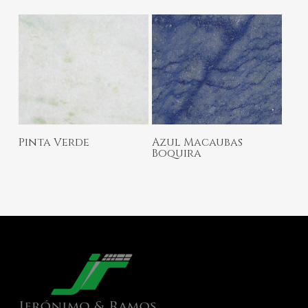
Ler Mais
Ler Mais
Pinta Verde
Azul Macaubas
Boquira