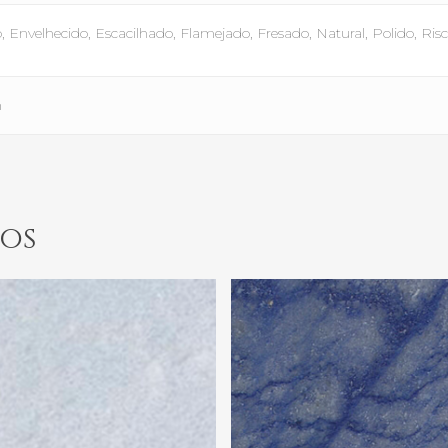
Envelhecido, Escacilhado, Flamejado, Fresado, Natural, Polido, Ris
m
os