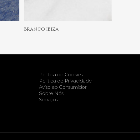
Ler Mais
Branco Ibiza
Política de Cookies
Politica de Privacidade
Aviso ao Consumidor
Sobre Nós
Serviços