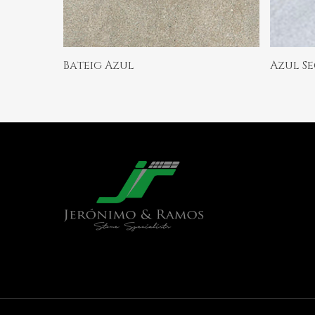
Ler Mais
Bateig Azul
Azul S