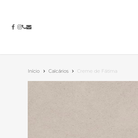
Skip
to
main
content
facebook
instagram
phone
email
Início
Calcários
Creme de Fátima