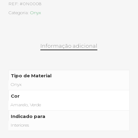
REF:
#0N0008
Categoria:
Onyx
Informação adicional
Tipo de Material
Onyx
Cor
Amarelo, Verde
Indicado para
Interiores