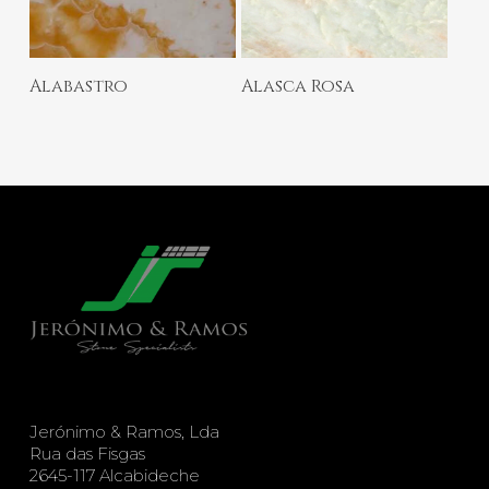
Ler Mais
Ler Mais
Alabastro
Alasca Rosa
Jerónimo & Ramos, Lda
Rua das Fisgas
2645-117 Alcabideche