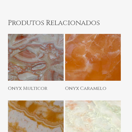
Produtos Relacionados
Ler Mais
Ler Mais
Onyx Multicor
Onyx Caramelo