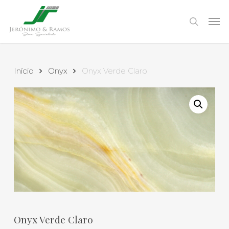
Skip
to
Men
search
main
content
Início
Onyx
Onyx Verde Claro
Onyx Verde Claro