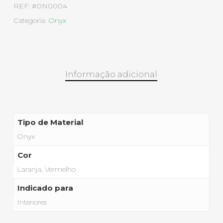
REF:
#0N0004
Categoria:
Onyx
Informação adicional
Tipo de Material
Onyx
Cor
Laranja, Vermelho
Indicado para
Interiores