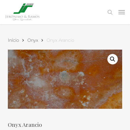
Skip
to
Men
search
main
content
Início
Onyx
Onyx Arancio
Onyx Arancio