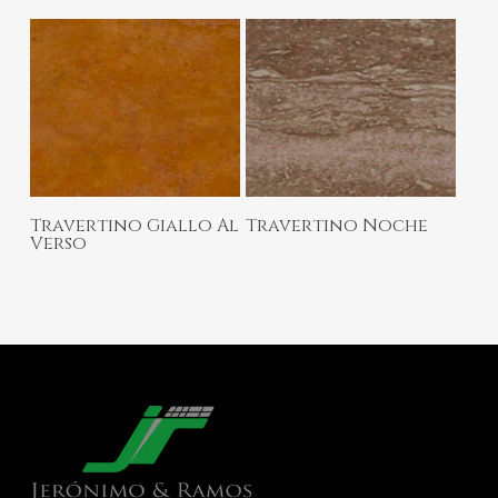
Ler Mais
Ler Mais
Travertino Giallo Al
Travertino Noche
Verso