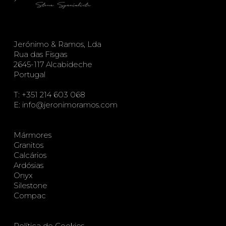
Jerónimo & Ramos, Lda
Rua das Fisgas
2645-117 Alcabideche
Portugal
T:
+351 214 603 068
E:
info@jeronimoramos.com
Mármores
Granitos
Calcários
Ardósias
Onyx
Silestone
Compac
Política de Cookies