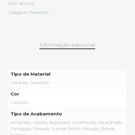
REF:
#T0012
Categoria:
Travertino
Informação adicional
Tipo de Material
Calcários, Travertino
Cor
Castanho
Tipo de Acabamento
Amaciado, Areado, Bujardado, Envelhecido, Escacilhado,
Flamejado, Fresado, Natural, Polido, Riscado, Rolado,
Rústico